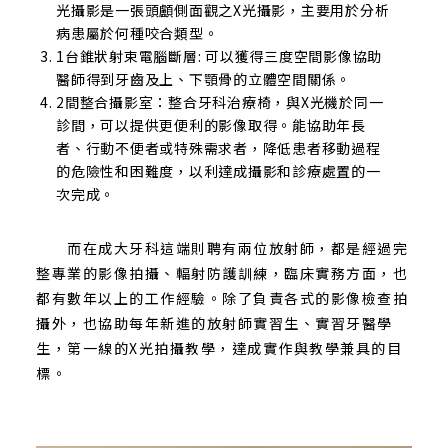
光攝影是一張頭顱側面觀之X光攝影，主要用於分析
病患屬於何種咬合類型。
1台錐狀射束電腦斷層: 可以獲得三度空間影像協助
醫師得到牙齒及上、下顎骨的立體空間關係。
2間整合攝影室：整合牙科治療椅，與X光機於同一
診間，可以提供更便利的影像取得。能協助年長
者、行動不便者或特殊需求者，降低患者移動過程
的危險性和困難度，以利達成攝影和診療處置的一
次完成。
而在成大牙科這端則聘有兩位放射師，都是經過完
整專業的影像拍攝、輻射防護訓練，臨床實務方面，也
都有數年以上的工作經驗。除了負責各式的影像檢查拍
攝外，也協助每年新進的放射師實習生、實習牙醫學
生，第一線的X光拍攝教學，達成實作與教學兼具的目
標。