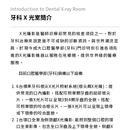
Introduction to Dental X-ray Room
牙科 X 光室簡介
X光攝影是醫師診療前常見的檢查項目之一，對於
牙科治療來說更是不可或缺的診斷資訊。與世界潮流並
肩，於現今成大口腔醫學部(牙科)門診特別引進各項先
進的X光攝影機器以服務在地鄉親，提供世界級的醫療
服務。
目前口腔醫學部(牙科)俱備以下設備:
6台標準牙科根尖X光片照射系統(根尖周X光機)：提
供常見的口內攝影，搭配可照單顆牙齒的局部根尖
片，一張X光片可以呈現3到4顆牙齒的全貌。搭配
可照單顎的咬合根尖片，一張X光片可以呈現上顎骨
或下顎骨的咬合面貌。
1台環口全景及側頭顱X光攝影: 能照到整個口腔的環
口全景影像，包含全口牙齒及上下顎骨全貌。側顱X