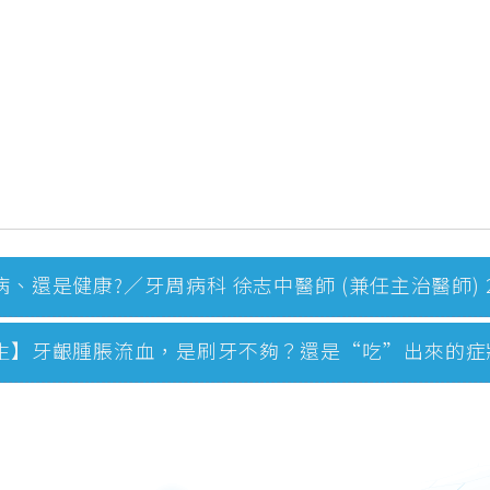
還是健康?／牙周病科 徐志中醫師 (兼任主治醫師) 201
】牙齦腫脹流血，是刷牙不夠？還是“吃”出來的症狀？／牙