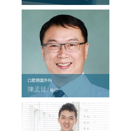
口腔顎面外科
陳孟延
醫師