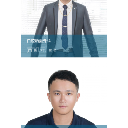
口腔顎面外科
蕭凱元
醫師