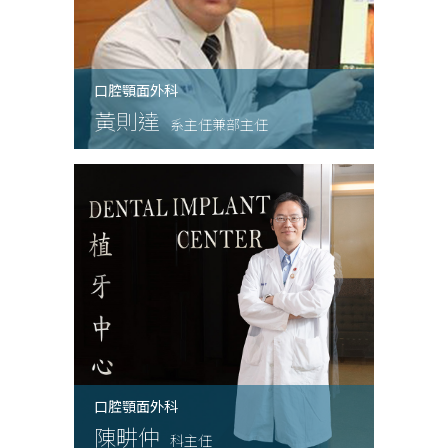
口腔顎面外科
黃則達
系主任兼部主任
口腔顎面外科
陳畊仲
科主任