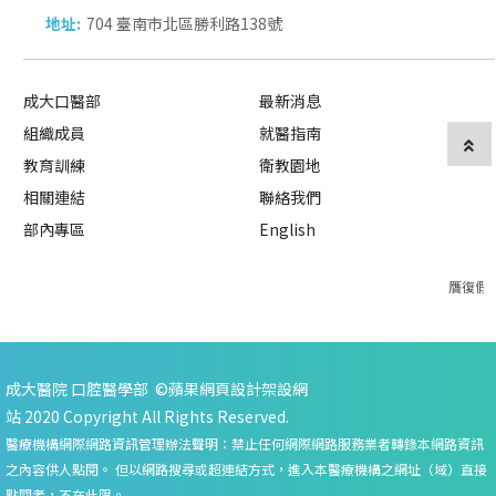
地址:
704 臺南市北區勝利路138號
成大口醫部
最新消息
組織成員
就醫指南
教育訓練
衛教園地
相關連結
聯絡我們
部內專區
English
贋復假
成大醫院 口腔醫學部 ©
蘋果網頁設計
架設網
站
2020 Copyright All Rights Reserved.
醫療機構網際網路資訊管理辦法聲明：禁止任何網際網路服務業者轉錄本網路資訊
之內容供人點閱。 但以網路搜尋或超連結方式，進入本醫療機構之網址（域）直接
點閱者，不在此限。