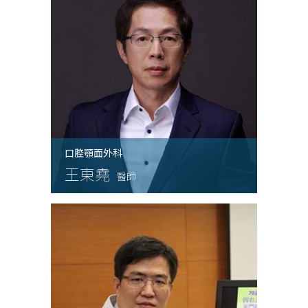
口腔顎面外科
王東堯
醫師